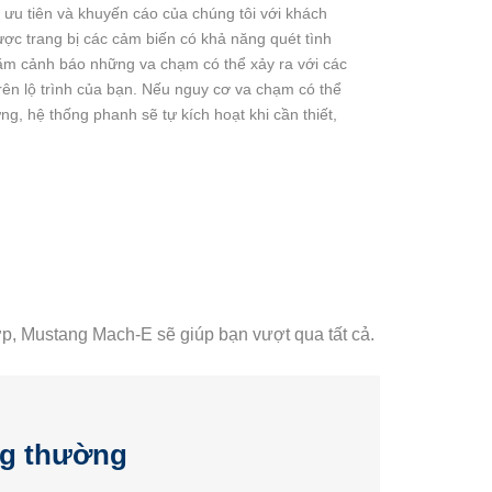
à ưu tiên và khuyến cáo của chúng tôi với khách
c trang bị các cảm biến có khả năng quét tình
hằm cảnh báo những va chạm có thể xảy ra với các
rên lộ trình của bạn. Nếu nguy cơ va chạm có thể
g, hệ thống phanh sẽ tự kích hoạt khi cần thiết,
ợp,
Mustang Mach-E
sẽ giúp bạn vượt qua tất cả.
ng thường