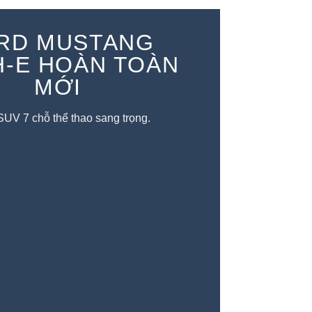
RD MUSTANG
-E HOÀN TOÀN
MA
MỚI
SUV 7 chỗ thể thao sang trọng.