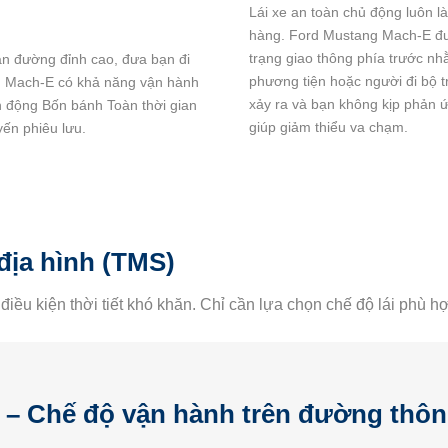
Lái xe an toàn chủ động luôn l
hàng. Ford Mustang Mach-E đượ
trạng giao thông phía trước n
ạn đường đỉnh cao, đưa bạn đi
phương tiện hoặc người đi bộ t
 Mach-E
có khả năng vận hành
xảy ra và bạn không kịp phản ứn
n động Bốn bánh Toàn thời gian
giúp giảm thiểu va chạm.
yến phiêu lưu.
địa hình (TMS)
điều kiện thời tiết khó khăn. Chỉ cần lựa chọn chế độ lái phù h
 Chế độ vận hành trên đường thô