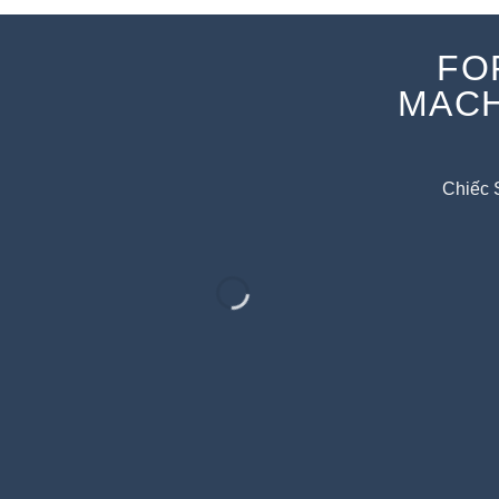
FO
MACH
Chiếc 