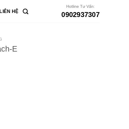
Hotline Tư Vấn:
LIÊN HỆ
0902937307
G
ach-E