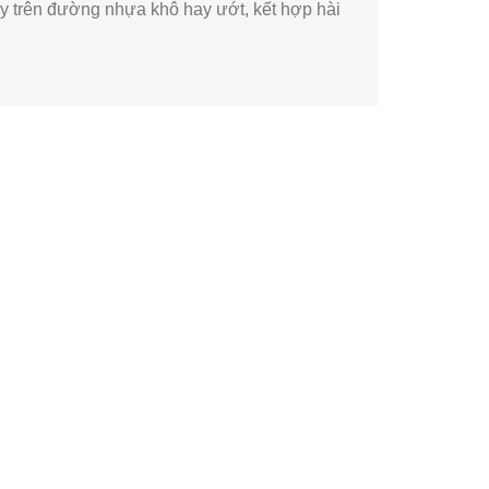
gày trên đường nhựa khô hay ướt, kết hợp hài
Là chế độ