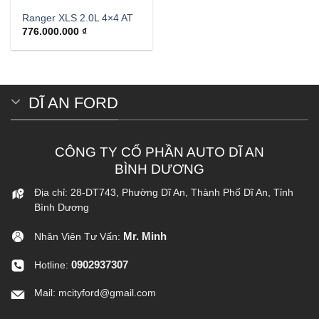
Ranger XLS 2.0L 4×4 AT
776.000.000
₫
DĨ AN FORD
CÔNG TY CỔ PHẦN AUTO DĨ AN
BÌNH DƯƠNG
Địa chỉ: 28-DT743, Phường Dĩ An, Thành Phố Dĩ An, Tỉnh
Bình Dương
Mr. Minh
Nhân Viên Tư Vấn:
0902937307
Hotline:
Mail: mcityford@gmail.com