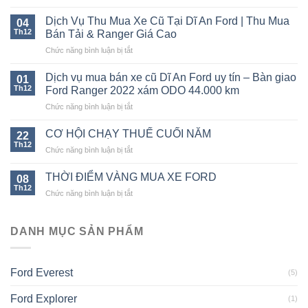
Mua
Bán
Dịch Vụ Thu Mua Xe Cũ Tại Dĩ An Ford | Thu Mua
04
Xe
Th12
Bán Tải & Ranger Giá Cao
Ford
ở
Chức năng bình luận bị tắt
Tại
Dịch
Bình
Vụ
Dương
Dịch vụ mua bán xe cũ Dĩ An Ford uy tín – Bàn giao
01
Thu
|
Th12
Ford Ranger 2022 xám ODO 44.000 km
Mua
Ford
ở
Chức năng bình luận bị tắt
Xe
Ranger
Dịch
Cũ
XLS
vụ
Tại
CƠ HỘI CHẠY THUẾ CUỐI NĂM
AT
22
mua
Dĩ
Th12
2019
ở
Chức năng bình luận bị tắt
bán
An
Ghi
CƠ
xe
Ford
Vàng
HỘI
THỜI ĐIỂM VÀNG MUA XE FORD
cũ
08
|
CHẠY
Th12
Dĩ
Thu
ở
Chức năng bình luận bị tắt
THUẾ
An
Mua
THỜI
CUỐI
Ford
Bán
ĐIỂM
NĂM
uy
Tải
VÀNG
DANH MỤC SẢN PHẨM
tín
&
MUA
–
Ranger
XE
Bàn
Giá
FORD
giao
Ford Everest
Cao
(5)
Ford
Ranger
Ford Explorer
(1)
2022