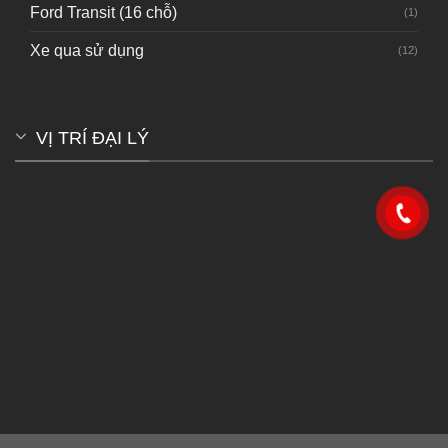
Ford Transit (16 chỗ)
(1)
Xe qua sử dụng
(12)
VỊ TRÍ ĐẠI LÝ
premium bootstrap themes
#embed-map-canvas
img{max-