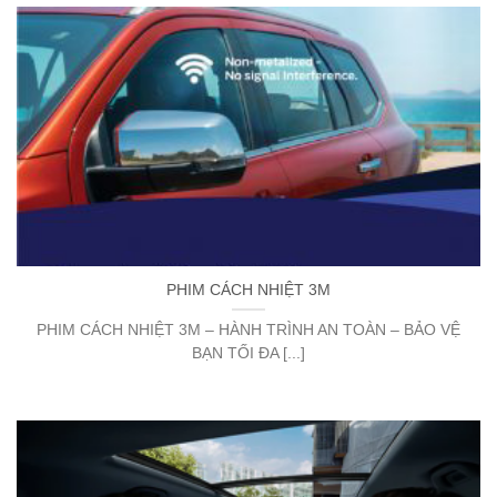
PHIM CÁCH NHIỆT 3M
PHIM CÁCH NHIỆT 3M – HÀNH TRÌNH AN TOÀN – BẢO VỆ
BẠN TỐI ĐA [...]