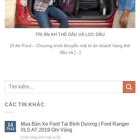
TRI ÂN KH THẺ DẦU VÀ LỌC DẦU
Dĩ An Ford – Chương trình khuyến mãi tri ân khách hàng thẻ
dầu và [...]
CÁC TIN KHÁC
Mua Bán Xe Ford Tại Bình Dương | Ford Ranger
14
Th12
XLS AT 2019 Ghi Vàng
ở
Chức năng bình luận bị tắt