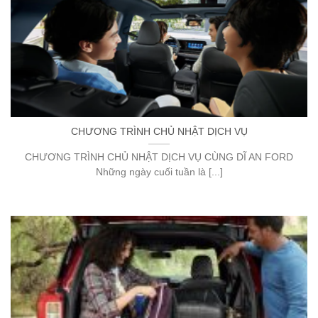
CHƯƠNG TRÌNH CHỦ NHẬT DỊCH VỤ
CHƯƠNG TRÌNH CHỦ NHẬT DỊCH VỤ CÙNG DĨ AN FORD
Những ngày cuối tuần là [...]