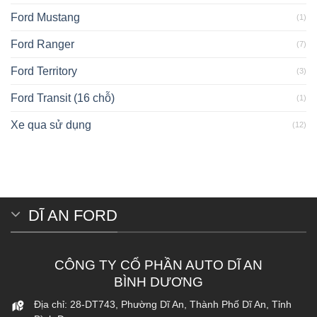
xám
Ford Mustang
(1)
ODO
44.000
Ford Ranger
(7)
km
Ford Territory
(3)
Ford Transit (16 chỗ)
(1)
Xe qua sử dụng
(12)
DĨ AN FORD
CÔNG TY CỔ PHẦN AUTO DĨ AN
BÌNH DƯƠNG
Địa chỉ: 28-DT743, Phường Dĩ An, Thành Phố Dĩ An, Tỉnh